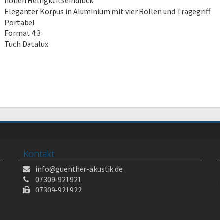
hohen Helligkeitseindruck
Eleganter Korpus in Aluminium mit vier Rollen und Tragegriff
Portabel
Format 4:3
Tuch Datalux
Kontakt
info@guenther-akustik.de
07309-921921
07309-921922