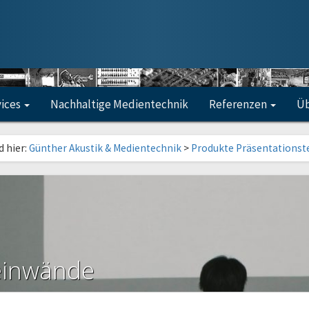
vices
Nachhaltige Medientechnik
Referenzen
Üb
d hier:
Günther Akustik & Medientechnik
>
Produkte Präsentationst
einwände