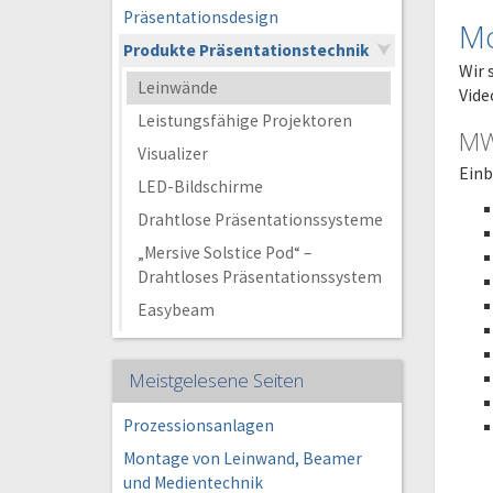
Präsentationsdesign
Mo
Produkte Präsentationstechnik
Wir 
Leinwände
Vide
Leistungsfähige Projektoren
MW 
Visualizer
Ein
LED-Bildschirme
Drahtlose Präsentationssysteme
„Mersive Solstice Pod“ –
Drahtloses Präsentationssystem
Easybeam
Meistgelesene Seiten
Prozessionsanlagen
Montage von Leinwand, Beamer
und Medientechnik