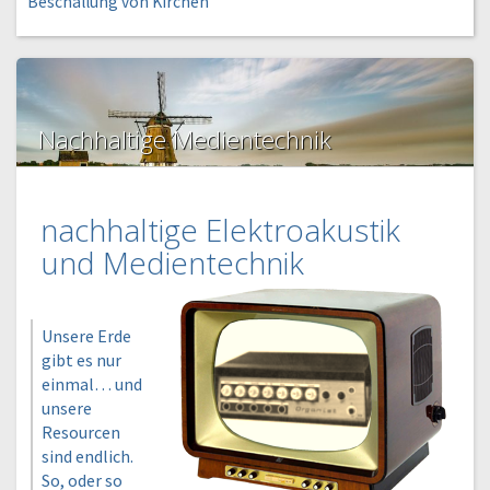
Beschallung von Kirchen
Nachhaltige Medientechnik
nachhaltige Elektroakustik
und Medientechnik
Unsere Erde
gibt es nur
einmal… und
unsere
Resourcen
sind endlich.
So, oder so