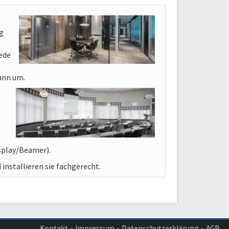
g
ede
dann um.
isplay/Beamer).
 installieren sie fachgerecht.
Kontakt
Impressum
Datenschutzerklärung
AGB