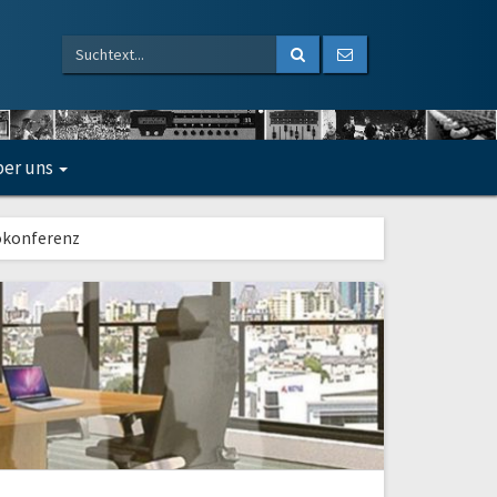
er uns
okonferenz