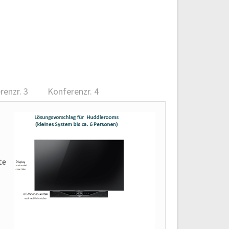
renzr. 3
Konferenzr. 4
te