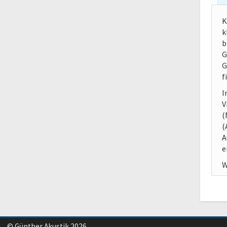
K
k
b
G
G
f
I
V
(
(
A
e
W
© Günther Akustik 2026