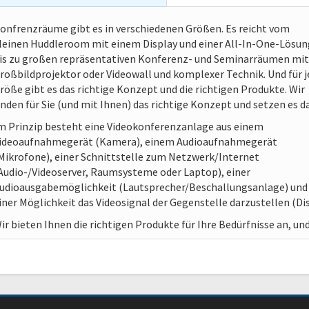
onfrenzräume gibt es in verschiedenen Größen. Es reicht vom
leinen Huddleroom mit einem Display und einer All-In-One-Lösun
is zu großen repräsentativen Konferenz- und Seminarräumen mit
roßbildprojektor oder Videowall und komplexer Technik. Und für j
röße gibt es das richtige Konzept und die richtigen Produkte. Wir
inden für Sie (und mit Ihnen) das richtige Konzept und setzen es 
m Prinzip besteht eine Videokonferenzanlage aus einem
ideoaufnahmegerät (Kamera), einem Audioaufnahmegerät
Mikrofone), einer Schnittstelle zum Netzwerk/Internet
Audio-/Videoserver, Raumsysteme oder Laptop), einer
udioausgabemöglichkeit (Lautsprecher/Beschallungsanlage) und
iner Möglichkeit das Videosignal der Gegenstelle darzustellen (D
ir bieten Ihnen die richtigen Produkte für Ihre Bedürfnisse an, und