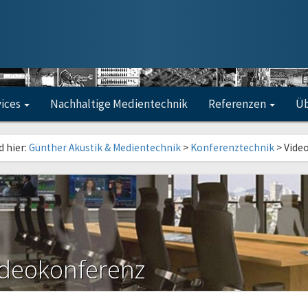
vices
Nachhaltige Medientechnik
Referenzen
Üb
d hier:
Günther Akustik & Medientechnik
>
Konferenztechnik
>
Vide
ideokonferenz