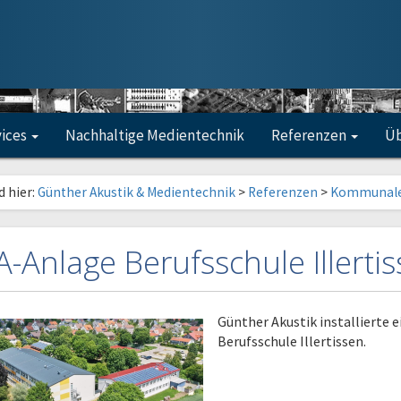
vices
Nachhaltige Medientechnik
Referenzen
Üb
d hier:
Günther Akustik & Medientechnik
>
Referenzen
>
Kommunale
A-Anlage Berufsschule Illerti
Günther Akustik installierte 
Berufsschule Illertissen.