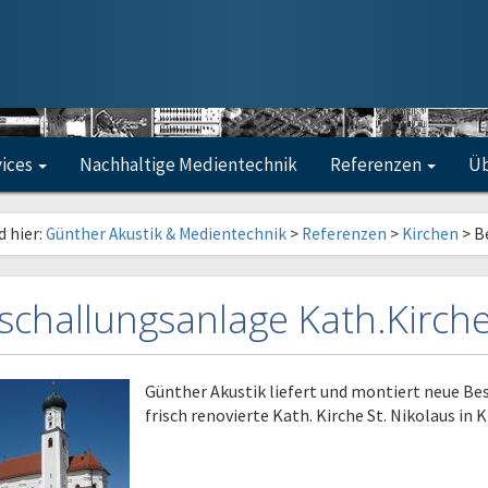
vices
Nachhaltige Medientechnik
Referenzen
Üb
d hier:
Günther Akustik & Medientechnik
>
Referenzen
>
Kirchen
>
B
schallungsanlage Kath.Kirche
Günther Akustik liefert und montiert neue Be
frisch renovierte Kath. Kirche St. Nikolaus in 