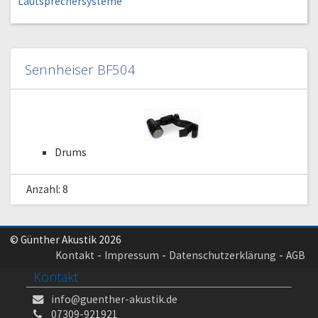
Lautsprechersysteme
Sennheiser BF504
Drums
Anzahl: 8
© Günther Akustik 2026
Kontakt
Impressum
Datenschutzerklärung
AGB
Kontakt
info@guenther-akustik.de
07309-921921