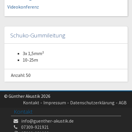
Videokonferenz
Schuko-Gummileitung
3x 1,5mm²
10-25m
Anzahl: 50
© Günther Akustik 2026
Kontakt
Impressum
Datenschutzerklärung
AGB
Kontakt
info@guenther-akustik.de
07309-921921