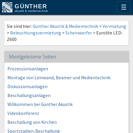
GÜNTHER
☰
akustik & medientechnik
Sie sind hier:
Günther Akustik & Medientechnik
>
Vermietung
>
Beleuchtungsvermietung
>
Scheinwerfer
>
Eurolite LED-
Z600
Meistgelesene Seiten
Prozessionsanlagen
Montage von Leinwand, Beamer und Medientechnik
Diskussionsanlagen
Beschallungsanlagen
Willkommen bei Günther Akustik
Videokonferenz
Beschallung von Kirchen
Sportstadien-Beschallung